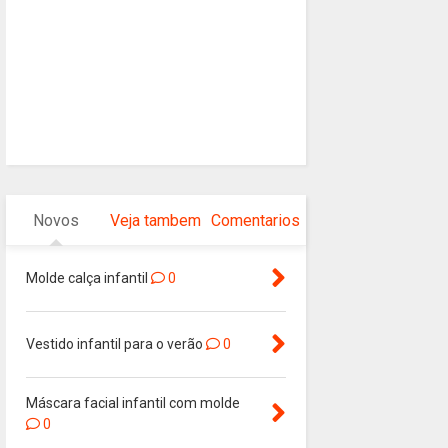
Novos
Veja tambem
Comentarios
Molde calça infantil
0
Vestido infantil para o verão
0
Máscara facial infantil com molde
0