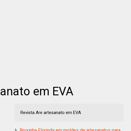
esanato em EVA
Revista Are artesanato em EVA
Bruxinha Florinda em moldes de artesanatos para