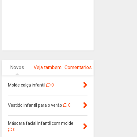
Novos
Veja tambem
Comentarios
Molde calça infantil
0
Vestido infantil para o verão
0
Máscara facial infantil com molde
0