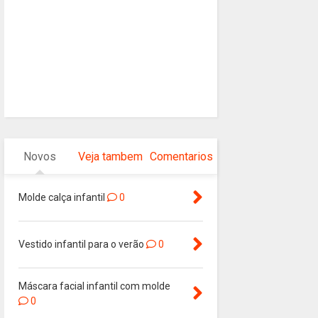
Novos
Veja tambem
Comentarios
Molde calça infantil
0
Vestido infantil para o verão
0
Máscara facial infantil com molde
0