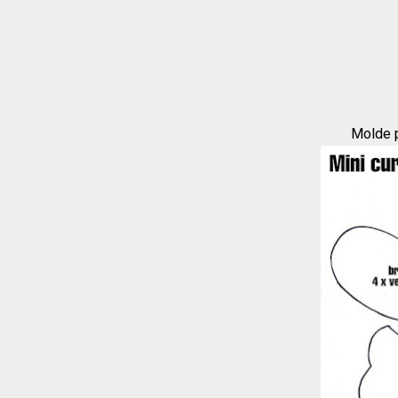
Molde p