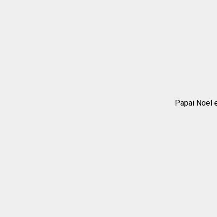
Papai Noel 