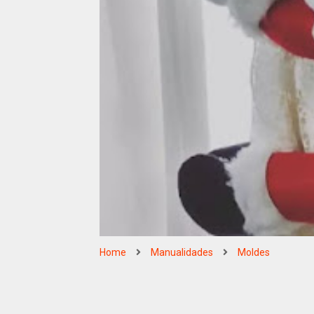
Home
Manualidades
Moldes