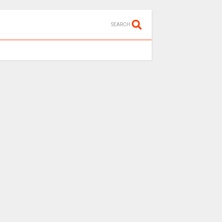
SEARCH