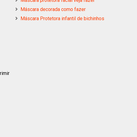
Máscara protetora facial veja fazer
Máscara decorada como fazer
Máscara Protetora infantil de bichinhos
rimir