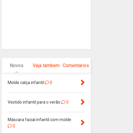
Novos
Veja tambem
Comentarios
Molde calça infantil
0
Vestido infantil para o verão
0
Máscara facial infantil com molde
0