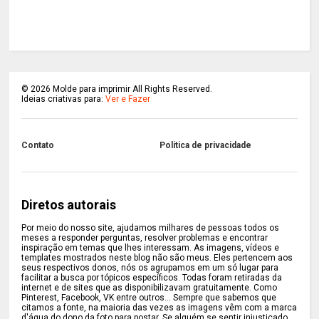
©
2026
Molde para imprimir All Rights Reserved.
Ideias criativas para:
Ver e Fazer
Contato
Politica de privacidade
Diretos autorais
Por meio do nosso site, ajudamos milhares de pessoas todos os
meses a responder perguntas, resolver problemas e encontrar
inspiração em temas que lhes interessam. As imagens, vídeos e
templates mostrados neste blog não são meus. Eles pertencem aos
seus respectivos donos, nós os agrupamos em um só lugar para
facilitar a busca por tópicos específicos. Todas foram retiradas da
internet e de sites que as disponibilizavam gratuitamente. Como
Pinterest, Facebook, VK entre outros... Sempre que sabemos que
citamos a fonte, na maioria das vezes as imagens vêm com a marca
d'água do dono da foto para postar. Se alguém se sentir injustiçado