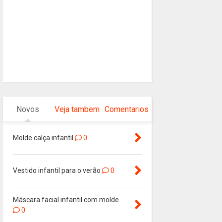
Novos
Veja tambem
Comentarios
Molde calça infantil
0
Vestido infantil para o verão
0
Máscara facial infantil com molde
0