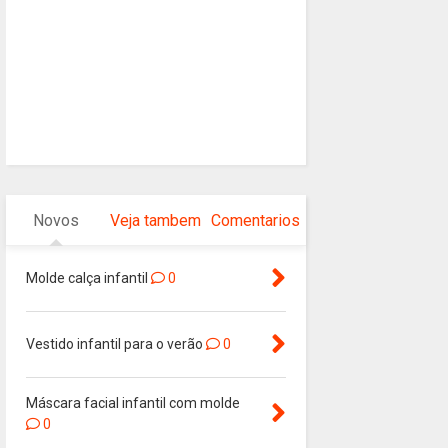
Novos
Veja tambem
Comentarios
Molde calça infantil
0
Vestido infantil para o verão
0
Máscara facial infantil com molde
0