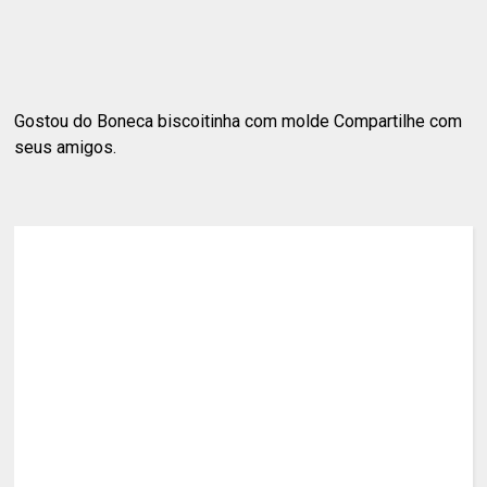
Gostou do Boneca biscoitinha com molde Compartilhe com
seus amigos.