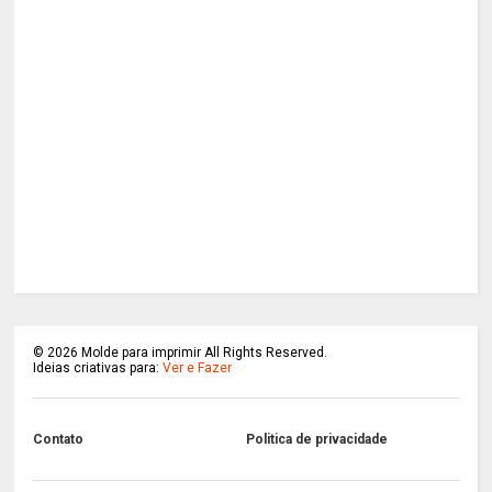
©
2026
Molde para imprimir All Rights Reserved.
Ideias criativas para:
Ver e Fazer
Contato
Politica de privacidade