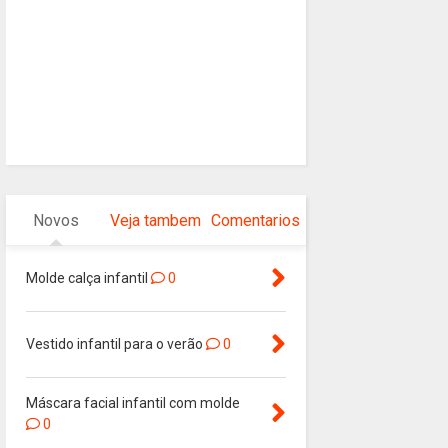
Novos
Veja tambem
Comentarios
Molde calça infantil
0
Vestido infantil para o verão
0
Máscara facial infantil com molde
0