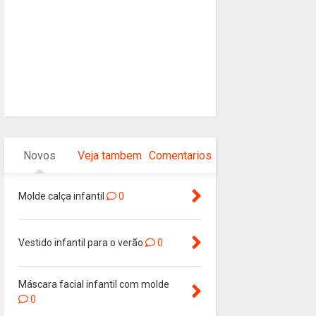
Novos
Veja tambem
Comentarios
Molde calça infantil
0
Vestido infantil para o verão
0
Máscara facial infantil com molde
0