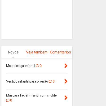
Novos
Veja tambem
Comentarios
Molde calça infantil
0
Vestido infantil para o verão
0
Máscara facial infantil com molde
0