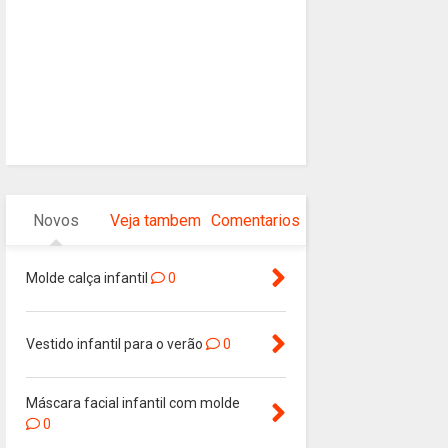
Novos
Veja tambem
Comentarios
Molde calça infantil
0
Vestido infantil para o verão
0
Máscara facial infantil com molde
0