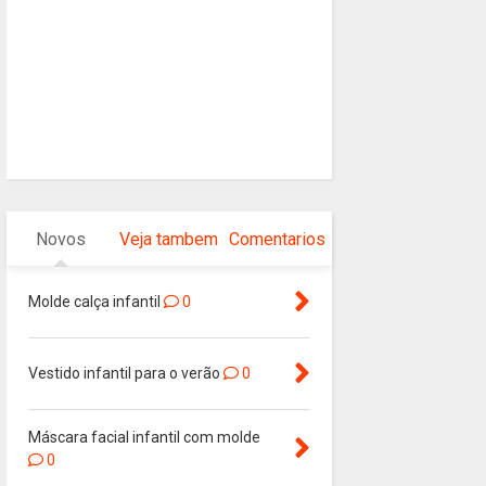
Novos
Veja tambem
Comentarios
Molde calça infantil
0
Vestido infantil para o verão
0
Máscara facial infantil com molde
0