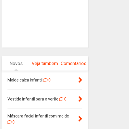
Novos
Veja tambem
Comentarios
Molde calça infantil
0
Vestido infantil para o verão
0
Máscara facial infantil com molde
0