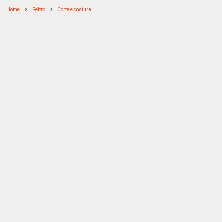
Home
Feltro
Corte e costura