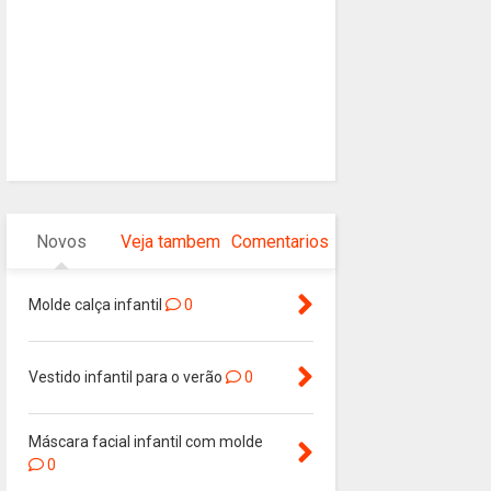
Novos
Veja tambem
Comentarios
Molde calça infantil
0
Vestido infantil para o verão
0
Máscara facial infantil com molde
0