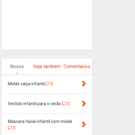
Novos
Veja tambem
Comentarios
Molde calça infantil
0
Vestido infantil para o verão
0
Máscara facial infantil com molde
0