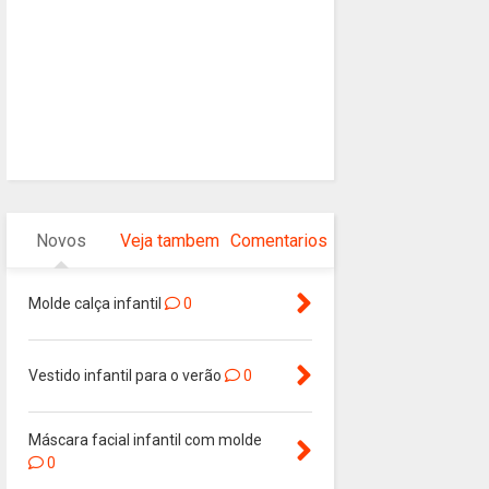
Novos
Veja tambem
Comentarios
Molde calça infantil
0
Vestido infantil para o verão
0
Máscara facial infantil com molde
0