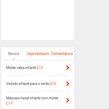
Novos
Veja tambem
Comentarios
Molde calça infantil
0
Vestido infantil para o verão
0
Máscara facial infantil com molde
0