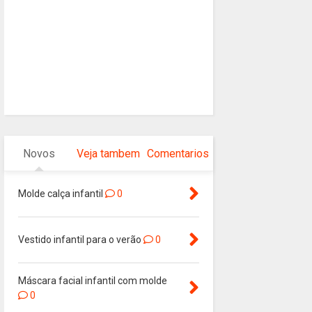
Novos
Veja tambem
Comentarios
Molde calça infantil
0
Vestido infantil para o verão
0
Máscara facial infantil com molde
0