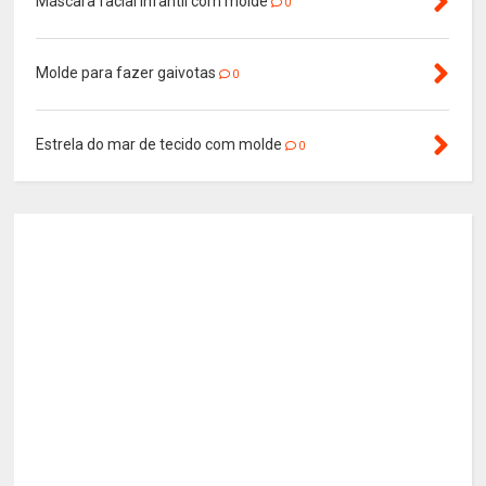
Máscara facial infantil com molde
0
Molde para fazer gaivotas
0
Estrela do mar de tecido com molde
0