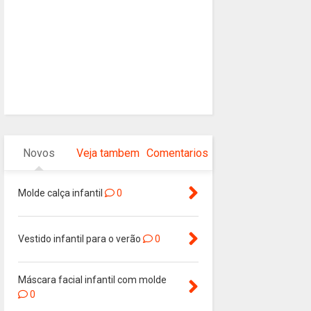
Novos
Veja tambem
Comentarios
Molde calça infantil
0
Vestido infantil para o verão
0
Máscara facial infantil com molde
0